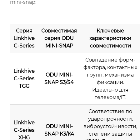
mini-snap:
Серия
Совместимая
Ключевые
Linkhive
серия ODU
характеристики
C-Series
MINI-SNAP
совместимости
Совпадение форм-
фактора, контактных
Linkhive
ODU MINI-
групп, механизма
C-Series
SNAP S3/S4
фиксации.
TGG
Идеально для
телекома/IT.
Соответствие по
ударопрочности,
Linkhive
ODU MINI-
виброустойчивости,
C-Series
SNAP K3/K4
степени защиты
XHG