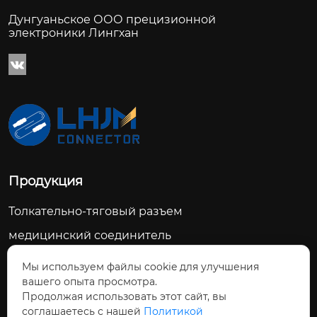
Дунгуаньское ООО прецизионной
электроники Лингхан

Продукция
Толкательно-тяговый разъем
медицинский соединитель
Военные соединители
Мы используем файлы cookie для улучшения
вашего опыта просмотра.
Подводный соединитель
Продолжая использовать этот сайт, вы
Промышленный соединитель
соглашаетесь с нашей
Политикой