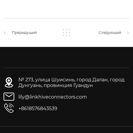
Предыдущий
Следующий
№ 273, улица Шуисинь, город Далан, город
Дунгуань, провинция Гуандун
lily@linkhiveconnectors.com
+8618576843539