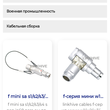
Военная промышленность
Кабельная сборка
f mini sa s1/s2/s3/s
f-серия мини w1/
4 snap ip68 разъе
w2/w3/w4 snap ip
f mini sa s1/s2/s3/s4 s
linkhive cables f-сер
м для шнура
50 ip68 угловой р