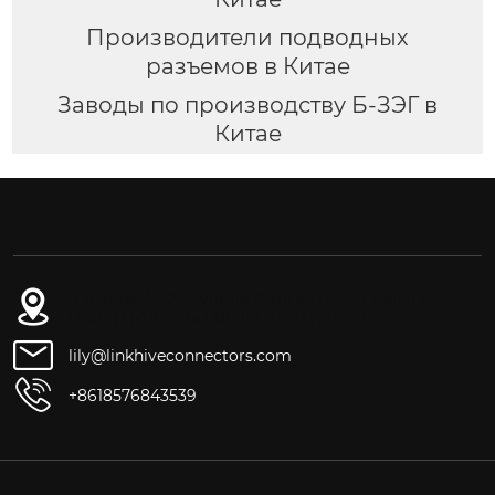
Производители подводных
разъемов в Китае
Заводы по производству Б-ЗЭГ в
Китае
3-й этаж, № 261, улица Фушэн, город Даланг,
город Дунгуань, провинция Гуандун
lily@linkhiveconnectors.com
+8618576843539