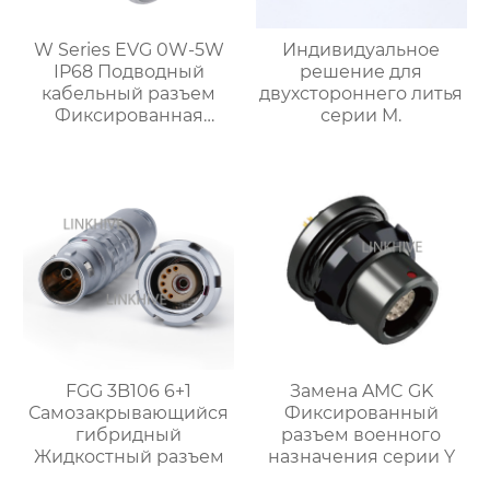
W Series EVG 0W-5W
Индивидуальное
IP68 Подводный
решение для
кабельный разъем
двухстороннего литья
Фиксированная
серии M.
розетка
FGG 3B106 6+1
Замена AMC GK
Самозакрывающийся
Фиксированный
гибридный
разъем военного
Жидкостный разъем
назначения серии Y