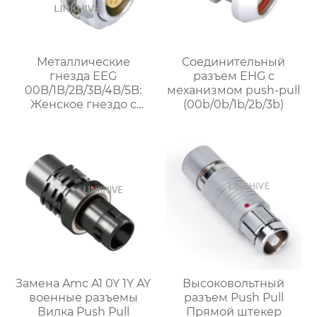
Металлические
Соединительный
гнезда EEG
разъем EHG с
00B/1B/2B/3B/4B/5B:
механизмом push-pull
Женское гнездо с
(00b/0b/1b/2b/3b)
механизмом push pull
Замена Amc A1 0Y 1Y AY
Высоковольтный
военные разъемы
разъем Push Pull
Вилка Push Pull
Прямой штекер