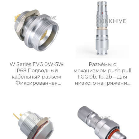
W Series EVG 0W-5W
Разъёмы с
IP68 Подводный
механизмом push pull
кабельный разъем
FGG 0b, 1b, 2b – Для
Фиксированная
низкого напряжения
розетка
и связи