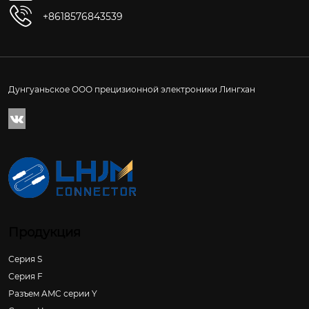
+8618576843539
Дунгуаньское ООО прецизионной электроники Лингхан

Продукция
Серия S
Серия F
Разъем AMC серии Y