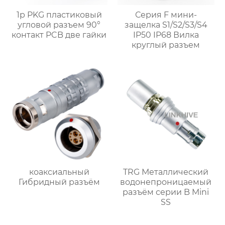
1p PKG пластиковый
Серия F мини-
угловой разъем 90°
защелка S1/S2/S3/S4
контакт PCB две гайки
IP50 IP68 Вилка
круглый разъем
коаксиальный
TRG Металлический
Гибридный разъём
водонепроницаемый
разъём серии B Mini
SS