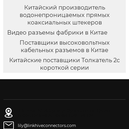
Китайский производитель
водонепроницаемых прямых
коаксиальных штекеров
Видео разъемы фабрики в Китае
Поставщики высоковольтных
кабельных разъемов в Китае
Китайские поставщики Толкатель 2c
короткой серии
3-й этаж, № 261, улица Фушэн, город Даланг,
город Дунгуань, провинция Гуандун
lily@linkhiveconnectors.com