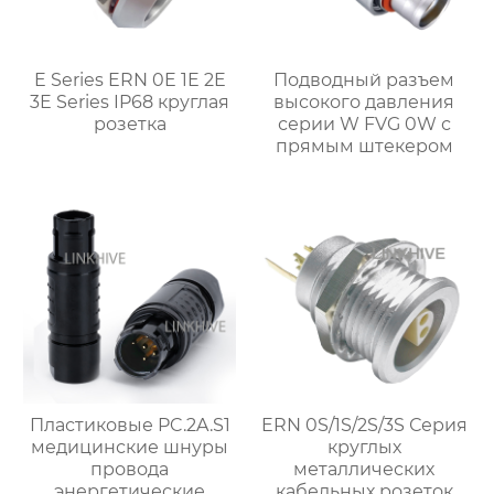
E Series ERN 0E 1E 2E
Подводный разъем
3E Series IP68 круглая
высокого давления
розетка
серии W FVG 0W с
прямым штекером
Пластиковые PC.2A.S1
ERN 0S/1S/2S/3S Серия
медицинские шнуры
круглых
провода
металлических
энергетические
кабельных розеток