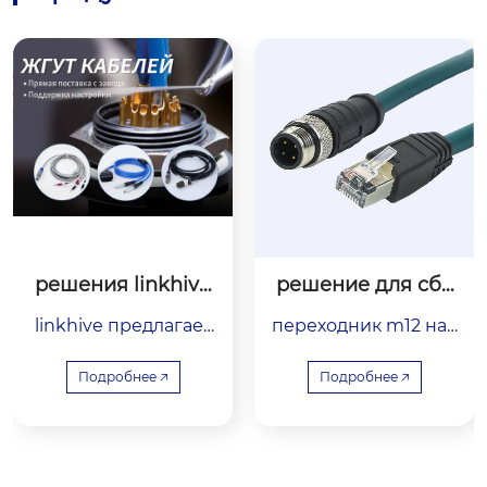
решения linkhive
решение для сбо
 по индивидуальн
рки промышленн
linkhive предлагает
переходник m12 на r
ой сборке кабеле
ого ethernet-кабе
 индивидуальные р
й
j45 предоставляет н
ля m12 на rj45
ешения по сборке к
адёжное и прочное
Подробнее 🡥
Подробнее 🡥
абелей и жгутов, об
 решение для пром
еспечивая надёжны
ышленных ethernet
е и качественные ус
-приложений. благо
луги для различных
даря прочной конст