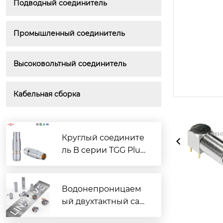
Подводный соединитель
Промышленный соединитель
Высоковольтный соединитель
Кабельная сборка
Круглый соедините
ль B серии TGG Plu
g: действительно ли
вы понимаете его к
оррозионную стойк
Водонепроницаем
ость?
ый двухтактный сам
облокирующийся р