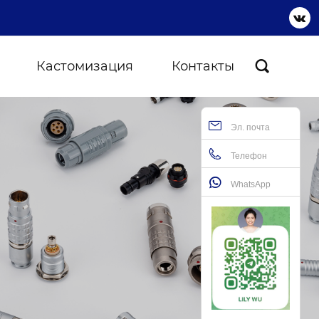

Кастомизация
Контакты

Эл. почта
Телефон
WhatsApp