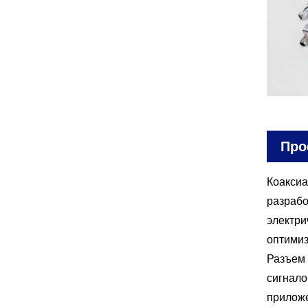
иях
Про
Коаксиа
разрабо
электри
оптимиз
Разъем 
сигнало
прилож