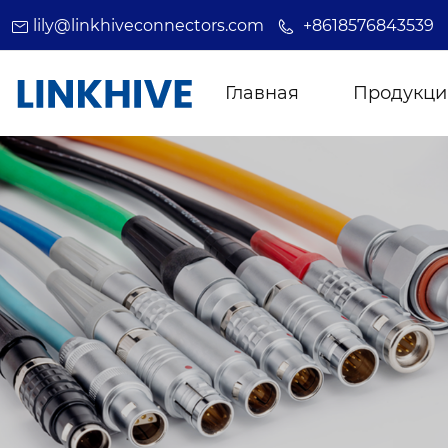
lily@linkhiveconnectors.com
+8618576843539
Главная
Продукци