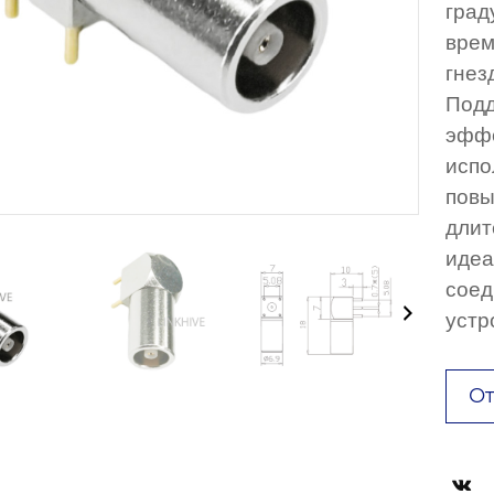
град
врем
гнез
Подд
эффе
испо
повы
длит
идеа
соед
устр
От
