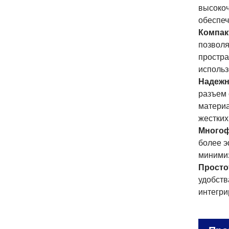
высокоч
обеспеч
Компак
позволя
простра
использ
Надежн
разъем 
материа
жестких
Многоф
более э
минимиз
Просто
удобств
интегри