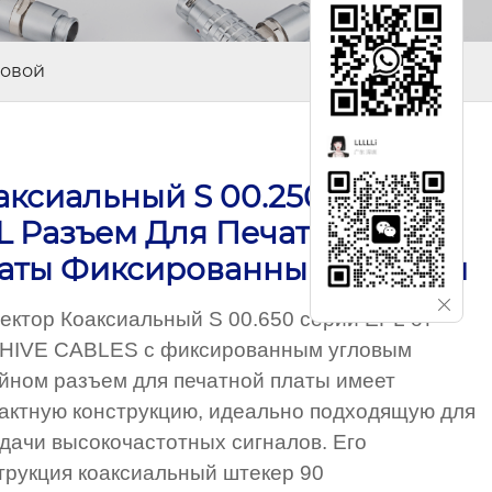
ловой
аксиальный S 00.250 Серии
L Разъем Для Печатной
аты Фиксированный Угловой
ектор Коаксиальный S 00.650 серии EPL от
HIVE CABLES с фиксированным угловым
йном разъем для печатной платы имеет
актную конструкцию, идеально подходящую для
дачи высокочастотных сигналов. Его
трукция коаксиальный штекер 90