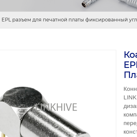
и EPL разъем для печатной платы фиксированный уг
Ко
EP
Пл
Конн
LINK
диза
комп
пере
конс