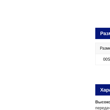
Раз
Разм
00
Хар
Высоко
передач