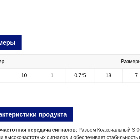
меры
ер
Размеры
S
10
1
0.7*5
18
7
актеристики продукта
частотная передача сигналов:
Разъем Коаксиальный S 00
и высокочастотных сигналов и обеспечивает стабильность 