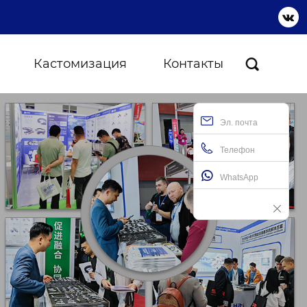

Кастомизация
Контакты

Эл. почта
Телефон
WhatsApp