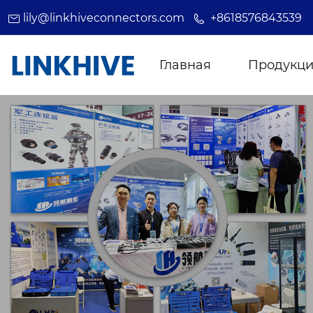
lily@linkhiveconnectors.com
+8618576843539
Главная
Продукц