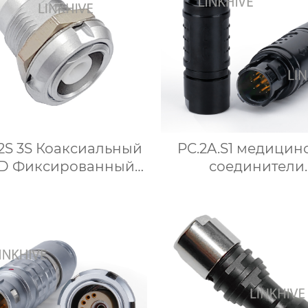
 2S 3S Коаксиальный
PC.2A.S1 медицин
RD Фиксированный
соединители
й разъем Две гайки
анестезиологиче
трубка кабель