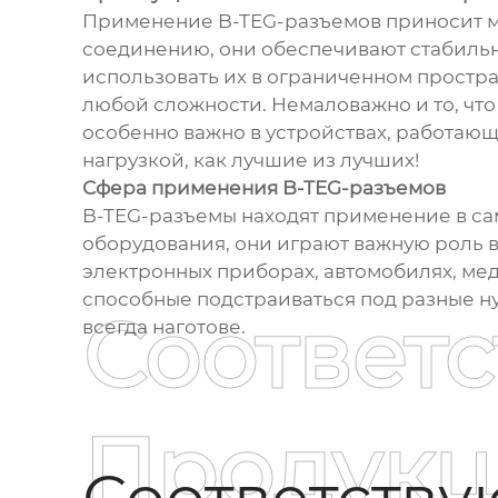
Применение B-TEG-разъемов приносит м
соединению, они обеспечивают стабильн
использовать их в ограниченном простр
любой сложности. Немаловажно и то, что
особенно важно в устройствах, работаю
нагрузкой, как лучшие из лучших!
Сфера применения B-TEG-разъемов
B-TEG-разъемы находят применение в са
оборудования, они играют важную роль 
электронных приборах, автомобилях, ме
способные подстраиваться под разные н
Соответ
всегда наготове.
Продукц
Соответств