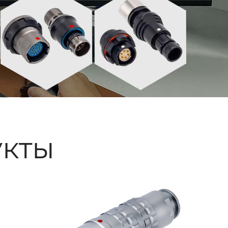
ые
кты