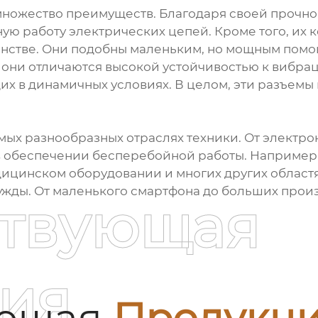
ножество преимуществ. Благодаря своей прочно
ую работу электрических цепей. Кроме того, их
анстве. Они подобны маленьким, но мощным помощ
 они отличаются высокой устойчивостью к вибрац
щих в динамичных условиях. В целом, эти разъе
мых разнообразных отраслях техники. От электр
в обеспечении бесперебойной работы. Например,
дицинском оборудовании и многих других областя
ужды. От маленького смартфона до больших прои
ствующая
ия
ующая
Продукц