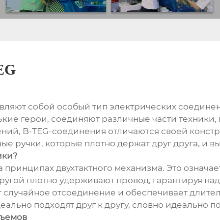
EG
тавляют собой особый тип электрических соедине
ькие герои, соединяют различные части техники,
инений, B-TEG-соединения отличаются своей конс
ые ручки, которые плотно держат друг друга, и в
ики?
принципах двухтактного механизма. Это означает,
м другой плотно удерживают провод, гарантируя н
 случайное отсоединение и обеспечивает длите
еально подходят друг к другу, словно идеально 
зъемов