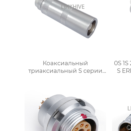
Коаксиальный
0S 1S
триаксиальный S серии
S E
PCA 00S 0S 1S 2S 3S
прямо
Бесплатная розетка