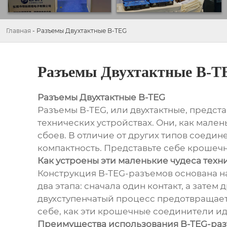
Главная
-
Разъемы Двухтактные B-TEG
Разъемы Двухтактные B-T
Разъемы Двухтактные B-TEG
Разъемы B-TEG, или двухтактные, предс
технических устройствах. Они, как мален
сбоев. В отличие от других типов соед
компактность. Представьте себе крошечн
Как устроены эти маленькие чудеса техн
Конструкция B-TEG-разъемов основана на 
два этапа: сначала один контакт, а зате
двухступенчатый процесс предотвращает
себе, как эти крошечные соединители ид
Преимущества использования B-TEG-ра