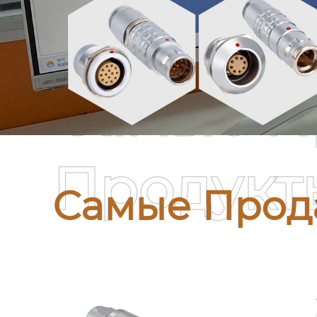
Самые П
Продукт
Самые Прод