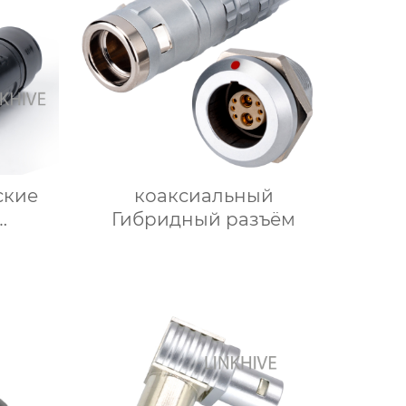
ские
коаксиальный
Гибридный разъём
ская