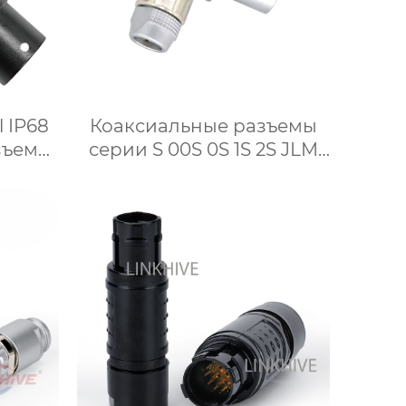
l IP68
Коаксиальные разъемы
зъем
серии S 00S 0S 1S 2S JLM
Прямоугольный штекер