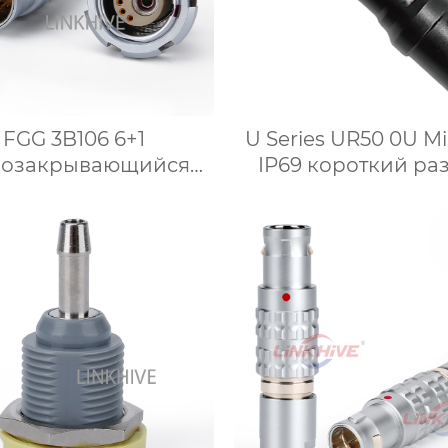
FGG 3B106 6+1
U Series UR50 0U Mi
озакрывающийся
IP69 короткий ра
идный Жидкостный
Вилка
разъем