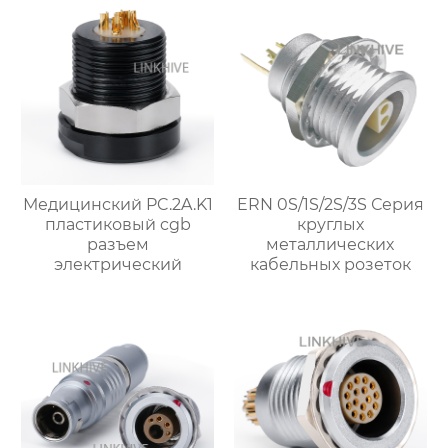
разъём
Медицинский PC.2A.K1
ERN 0S/1S/2S/3S Серия
пластиковый cgb
круглых
разъем
металлических
электрический
кабельных розеток