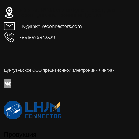
3-й этаж, № 261, улица Фушэн, город Даланг,
город Дунгуань, провинция Гуандун
lily@linkhiveconnectors.com
+8618576843539
Дунгуаньское ООО прецизионной электроники Лингхан

Продукция