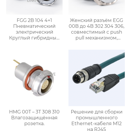
FGG 2B 104 4+1
Женский разъём EGG
Пневматический
00B до 4B 302 304 306,
электрический
совместимый с push
Круглый гибридный
pull механизмом,
разъем
обеспечивает
надежное
соединение. Идеален
для промышленных и
медицинских
приложений.
HMG 00T – 3T 308 310
Решение для сборки
Влагозащищённая
промышленного
розетка.
Ethernet-кабеля M12
на RJ45