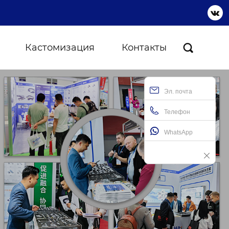

Кастомизация
Контакты

Эл. почта
Телефон
WhatsApp