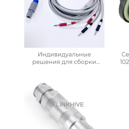
Индивидуальные
Се
решения для сборки
102
медицинского кабеля ЭКГ
Фикс
с 5 выводами для
мониторинга