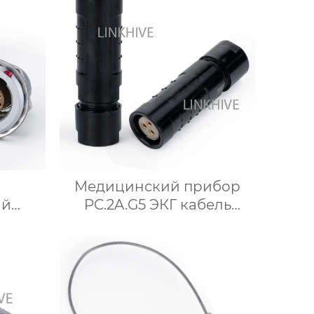
Медицинский прибор
ий
PC.2A.G5 ЭКГ кабель
углый
пластиковые разъемы
ъем