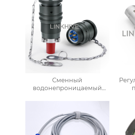
Сменный
Регу
водонепроницаемый
фланцевый разъем MIL
механ
26482