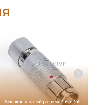
ия
Высоковольтный разъем Push Pull
З