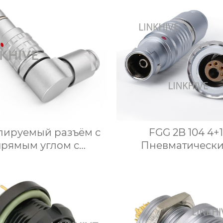
лируемый разъём с
FGG 2B 104 4+1
прямым углом с
Пневматическ
измом push pull FSG
электрический Кр
00B to 4B
гибридный раз