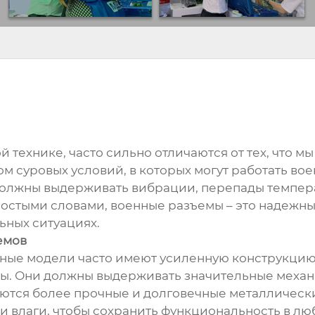
 технике, часто сильно отличаются от тех, что м
м суровых условий, в которых могут работать вое
должны выдерживать вибрации, перепады температ
ростыми словами, военные разъемы – это надежн
ьных ситуациях.
емов
енные модели часто имеют усиленную конструкци
. Они должны выдерживать значительные механи
зуются более прочные и долговечные металлическ
и влаги, чтобы сохранить функциональность в л