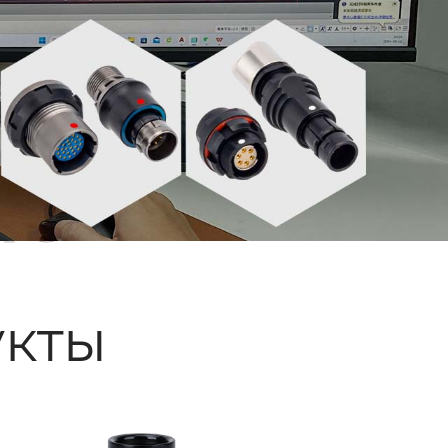
ые
кты