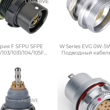
рия F SFPU SFPE
W Series EVG 0W-5
/103/1031/104/105F
Подводный кабел
ированная розетка
разъем Фиксиров
розетка