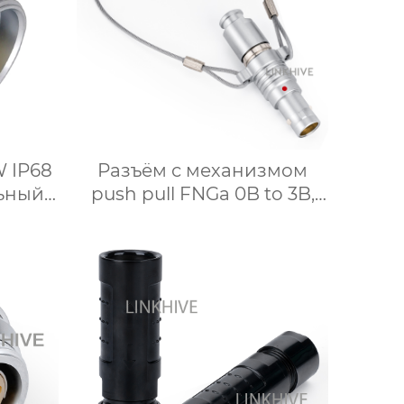
W IP68
Разъём с механизмом
ьный
push pull FNGa 0B to 3B,
анная
Разъёмы быстрого
отсоединения,
Металлические разъёмы,
Круглый разъём