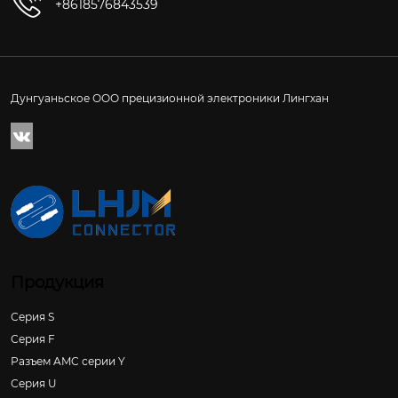
+8618576843539
Дунгуаньское ООО прецизионной электроники Лингхан

Продукция
Серия S
Серия F
Разъем AMC серии Y
Серия U