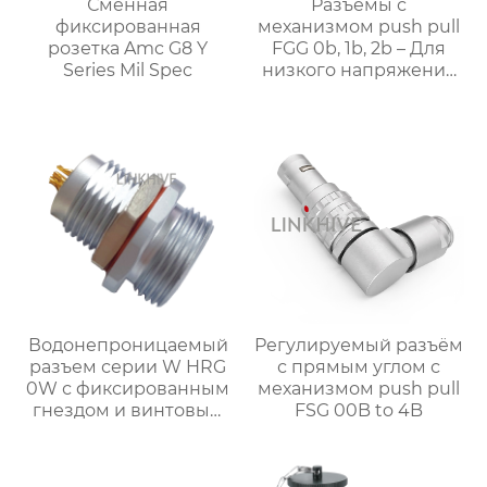
Сменная
Разъёмы с
фиксированная
механизмом push pull
розетка Amc G8 Y
FGG 0b, 1b, 2b – Для
Series Mil Spec
низкого напряжения
и связи
Водонепроницаемый
Регулируемый разъём
разъем серии W HRG
с прямым углом с
0W с фиксированным
механизмом push pull
гнездом и винтовым
FSG 00B to 4B
креплением