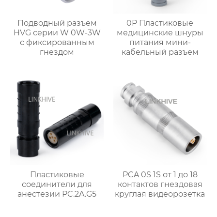
Подводный разъем
0P Пластиковые
HVG серии W 0W-3W
медицинские шнуры
с фиксированным
питания мини-
гнездом
кабельный разъем
Пластиковые
PCA 0S 1S от 1 до 18
соединители для
контактов гнездовая
анестезии PC.2A.G5
круглая видеорозетка