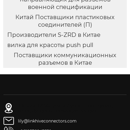
военной спецификации
Китай Поставщики пластиковых
соединителей (П)
Производители S-ZRD в Китае
вилка для красоты push pull
Поставщики коммуникационных
разъемов в Китае
3-й этаж, № 261, улица Фушэн, город Даланг,
город Дунгуань, провинция Гуандун
lily@linkhiveconnectors.com