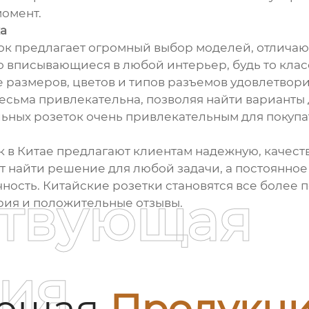
момент.
а
ок предлагает огромный выбор моделей, отличаю
но вписывающиеся в любой интерьер, будь то кла
размеров, цветов и типов разъемов удовлетвори
весьма привлекательна, позволяя найти варианты
ьных розеток очень привлекательным для покупа
 в Китае предлагают клиентам надежную, качес
 найти решение для любой задачи, а постоянно
чность. Китайские розетки становятся все более
ствующая
рия и положительные отзывы.
ия
ующая
Продукц