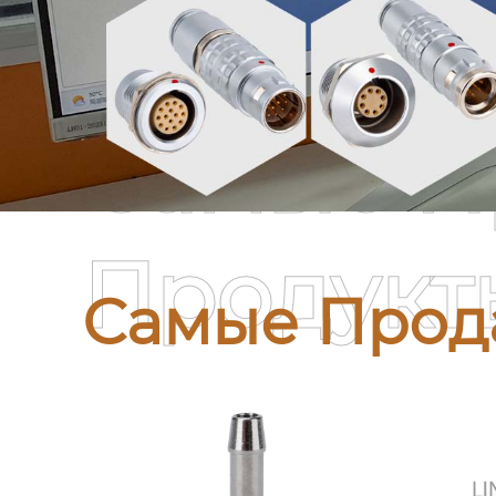
Самые П
Продукт
Самые Прод