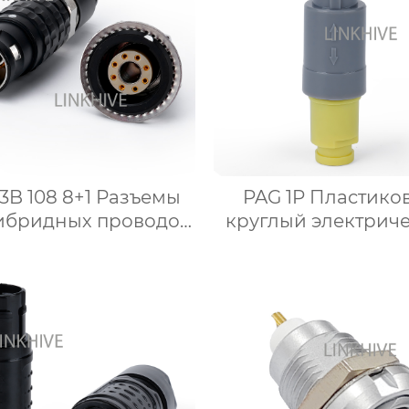
3B 108 8+1 Разъемы
PAG 1P Пластико
гибридных проводов
круглый электрич
омбинированными
разъем с защитой
контактами
изгиба