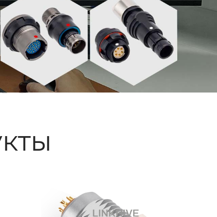
ые
кты