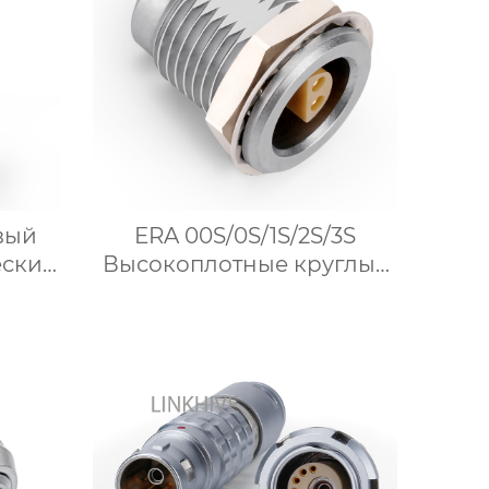
вый
ERA 00S/0S/1S/2S/3S
еский
Высокоплотные круглые
 от
металлические розетки