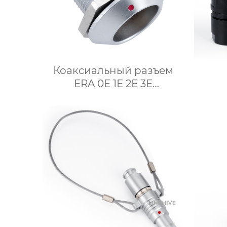
Коаксиальный разъем
ERA 0E 1E 2E 3E
Крепежная гайка
сое
Заземляющий ярлык
во