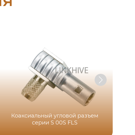
Во
Коаксиальный угловой разъем
серии S 00S FLS
г