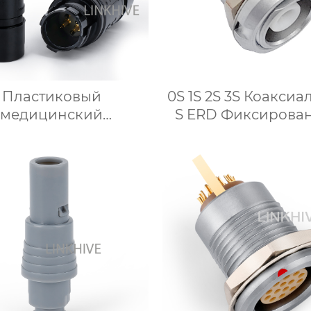
Пластиковый
0S 1S 2S 3S Коакси
медицинский
S ERD Фиксирова
динитель PC.2A.S1
прямой разъем Две
электрический
донепроницаемый