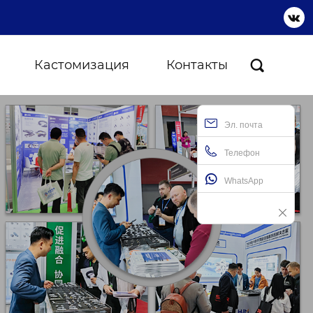

Кастомизация
Контакты

Эл. почта
Телефон
WhatsApp