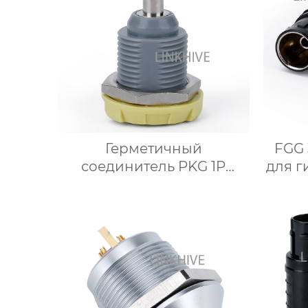
Герметичный
FGG 
соединитель PKG 1P
для 
Пневматический/
с к
жидкостный разъем с 2
гайками