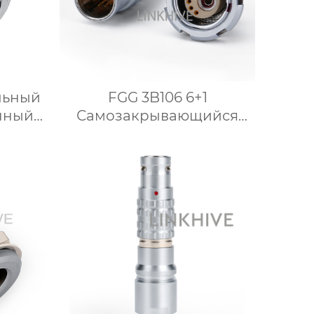
альный
FGG 3B106 6+1
нный
Самозакрывающийся
 гайки
гибридный Жидкостный
разъем