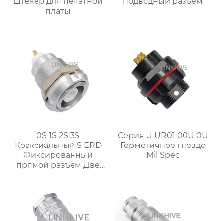
штекер для печатной
подводный разъем
платы
0S 1S 2S 3S
Серия U UR01 00U 0U
Коаксиальный S ERD
Герметичное гнездо
Фиксированный
Mil Spec
прямой разъем Две
гайки