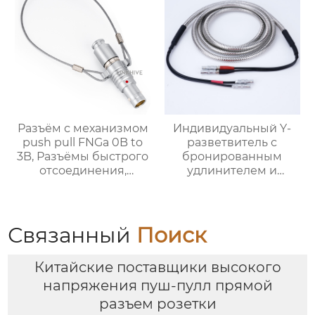
Разъём с механизмом
Индивидуальный Y-
push pull FNGa 0B to
разветвитель с
3B, Разъёмы быстрого
бронированным
отсоединения,
удлинителем и
Металлические
разъёмами Push-Pull
разъёмы, Круглый
разъём
Связанный
Поиск
Китайские поставщики высокого
напряжения пуш-пулл прямой
разъем розетки