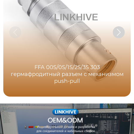
FFA 00S/0S/1S/2S/3S 303
гермафродитный разъем с механизмом
push-pull