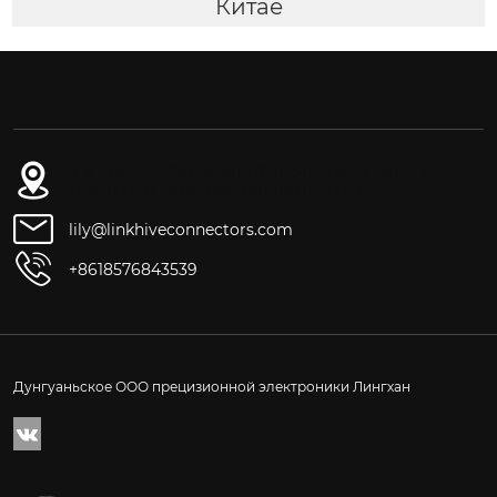
Китае
3-й этаж, № 261, улица Фушэн, город Даланг,
город Дунгуань, провинция Гуандун
lily@linkhiveconnectors.com
+8618576843539
Дунгуаньское ООО прецизионной электроники Лингхан
