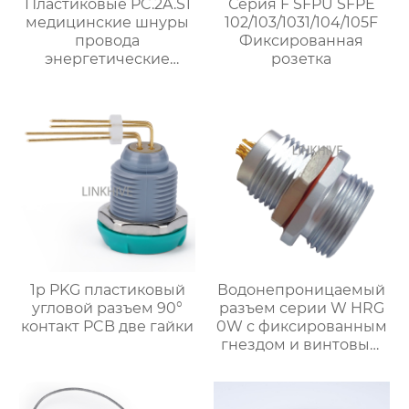
Пластиковые PC.2A.S1
Серия F SFPU SFPE
медицинские шнуры
102/103/1031/104/105F
провода
Фиксированная
энергетические
розетка
разъемы
1p PKG пластиковый
Водонепроницаемый
угловой разъем 90°
разъем серии W HRG
контакт PCB две гайки
0W с фиксированным
гнездом и винтовым
креплением