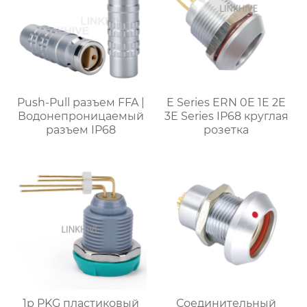
Push-Pull разъем FFA |
E Series ERN 0E 1E 2E
Водонепроницаемый
3E Series IP68 круглая
разъем IP68
розетка
1p PKG пластиковый
Соединительный