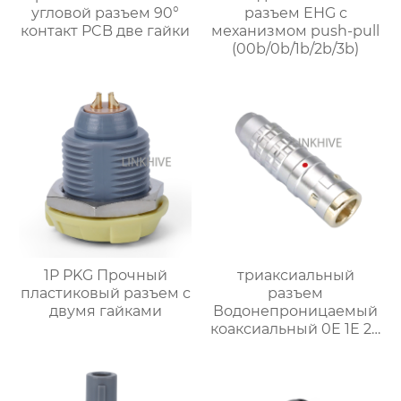
угловой разъем 90°
разъем EHG с
контакт PCB две гайки
механизмом push-pull
(00b/0b/1b/2b/3b)
1P PKG Прочный
триаксиальный
пластиковый разъем с
разъем
двумя гайками
Водонепроницаемый
коаксиальный 0E 1E 2E
3E FFA Прямой
штекер