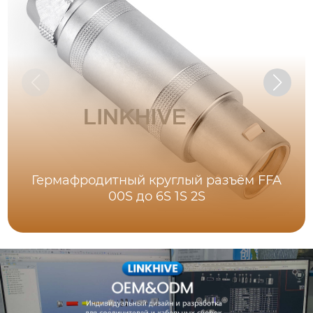
Гермафродитный круглый разъём FFA
00S до 6S 1S 2S