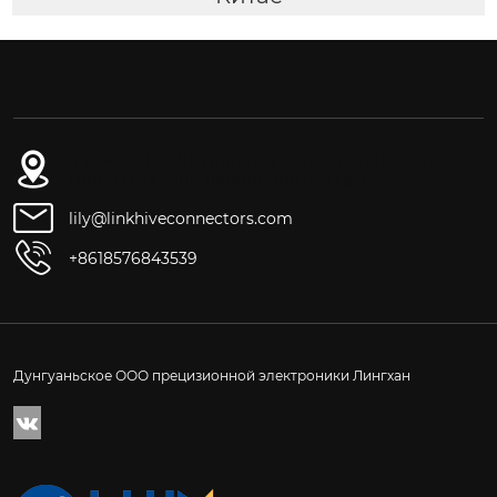
3-й этаж, № 261, улица Фушэн, город Даланг,
город Дунгуань, провинция Гуандун
lily@linkhiveconnectors.com
+8618576843539
Дунгуаньское ООО прецизионной электроники Лингхан
