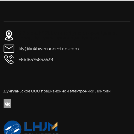
3-й этаж, № 261, улица Фушэн, город Даланг,
город Дунгуань, провинция Гуандун
lily@linkhiveconnectors.com
+8618576843539
Дунгуаньское ООО прецизионной электроники Лингхан
