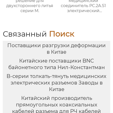
решение для
медицинский
двухстороннего литья
соединитель PC.2A.S1
серии M.
электрический
водонепроницаемый
Связанный
Поиск
Поставщики разгрузки деформации
в Китае
Китайские поставщики BNC
байонетного типа Нил-Константман
B-серии толкать-тянуть медицинских
электрических разъемов Заводы в
Китае
Китайский производитель
прямоугольных коаксиальных
кабелей разъема для РЧ кабелей