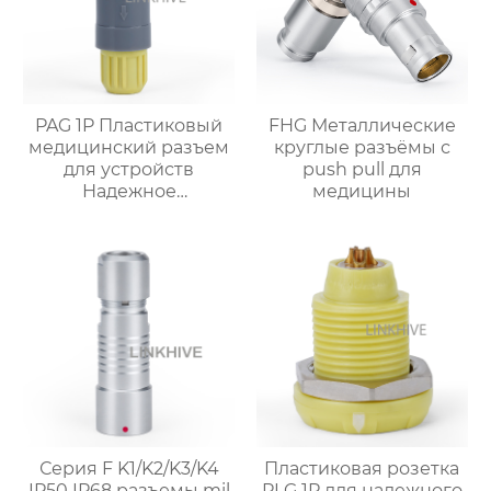
PAG 1P Пластиковый
FHG Металлические
медицинский разъем
круглые разъёмы с
для устройств
push pull для
Надежное
медицины
здравоохранение
Серия F K1/K2/K3/K4
Пластиковая розетка
IP50 IP68 разъемы mil
PLG 1P для надежного