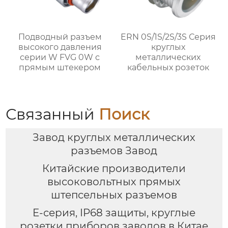
Подводный разъем
ERN 0S/1S/2S/3S Серия
высокого давления
круглых
серии W FVG 0W с
металлических
прямым штекером
кабельных розеток
Связанный
Поиск
Завод круглых металлических
разъемов Завод
Китайские производители
высоковольтных прямых
штепсельных разъемов
E-серия, IP68 защиты, круглые
розетки приборов заводов в Китае