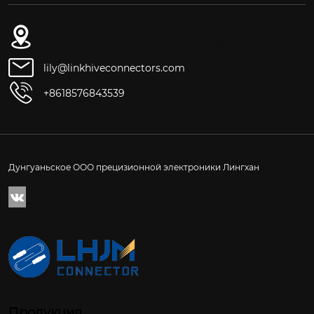
3-й этаж, № 261, улица Фушэн, город Даланг,
город Дунгуань, провинция Гуандун
lily@linkhiveconnectors.com
+8618576843539
Дунгуаньское ООО прецизионной электроники Лингхан

Продукция