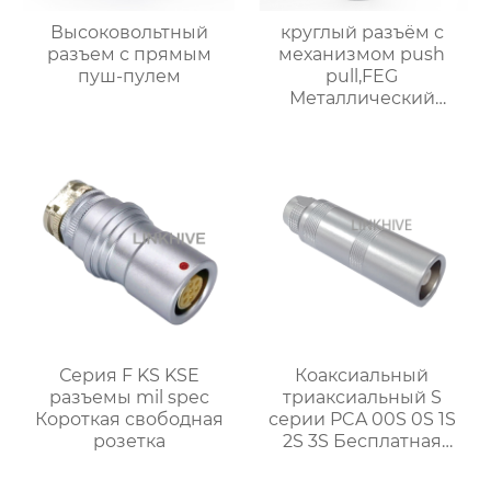
Высоковольтный
круглый разъём с
разъем с прямым
механизмом push
пуш-пулем
pull,FEG
Металлический
трубчатый для авто и
промышленности
Серия F KS KSE
Коаксиальный
разъемы mil spec
триаксиальный S
Короткая свободная
серии PCA 00S 0S 1S
розетка
2S 3S Бесплатная
розетка