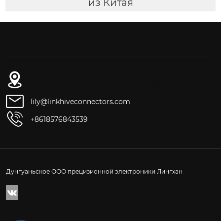
из Китая
3-й этаж, № 261, улица Фушэн, город Даланг,
город Дунгуань, провинция Гуандун
lily@linkhiveconnectors.com
+8618576843539
Дунгуаньское ООО прецизионной электроники Лингхан
