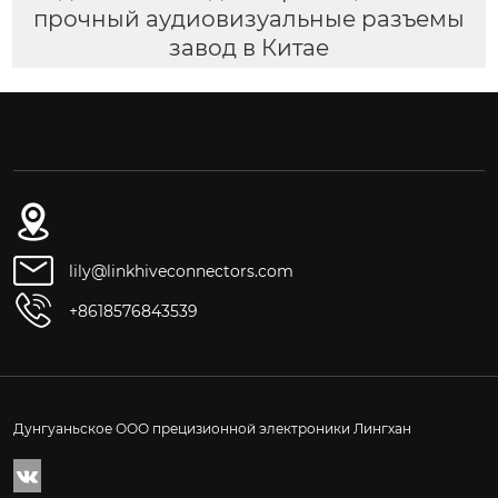
прочный аудиовизуальные разъемы
завод в Китае
3-й этаж, № 261, улица Фушэн, город Даланг,
город Дунгуань, провинция Гуандун
lily@linkhiveconnectors.com
+8618576843539
Дунгуаньское ООО прецизионной электроники Лингхан
