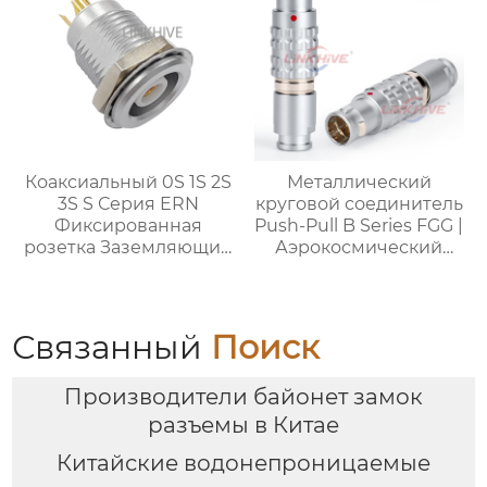
Коаксиальный 0S 1S 2S
Металлический
3S S Серия ERN
круговой соединитель
Фиксированная
Push-Pull B Series FGG |
розетка Заземляющий
Аэрокосмический
тег
соединитель |
Медицинский разъем
Связанный
Поиск
Производители байонет замок
разъемы в Китае
Китайские водонепроницаемые