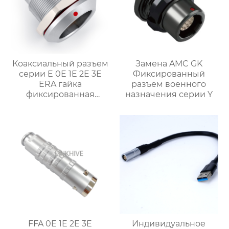
Коаксиальный разъем
Замена AMC GK
серии E 0E 1E 2E 3E
Фиксированный
ERA гайка
разъем военного
фиксированная
назначения серии Y
розетка
FFA 0E 1E 2E 3E
Индивидуальное