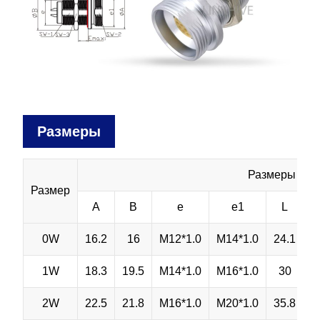
Размеры
Размеры (мм
Размер
A
B
e
e1
L
0W
16.2
16
M12*1.0
M14*1.0
24.1
1W
18.3
19.5
M14*1.0
M16*1.0
30
2W
22.5
21.8
M16*1.0
M20*1.0
35.8