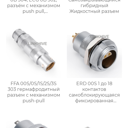
разъём с механизмом
гибридный
push pull,
Жидкостный разъем
промышленная
розетка
FFA 00S/0S/1S/2S/3S
ERD 00S 1 до 18
303 гермафродитный
контактов
разъем с механизмом
самоблокирующаяся
push-pull
фиксированная
розетка