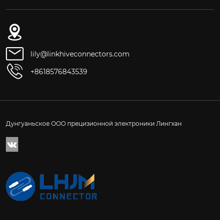
3-й этаж, № 261, улица Фушэн, город Даланг,
город Дунгуань, провинция Гуандун
lily@linkhiveconnectors.com
+8618576843539
Дунгуаньское ООО прецизионной электроники Лингхан
