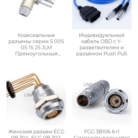
Коаксиальные
Индивидуальный
разъемы серии S 00S
кабель OBD с Y-
0S 1S 2S JLM
разветвителем и
Прямоугольный
разъёмом Push Pull.
штекер
Женский разъём ECG
FGG 3B106 6+1
0B 304, ECG 0B 302,
Самозакрывающийся