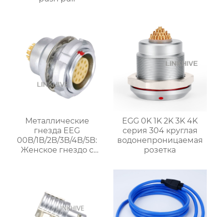
Металлические
EGG 0K 1K 2K 3K 4K
гнезда EEG
серия 304 круглая
00B/1B/2B/3B/4B/5B:
водонепроницаемая
Женское гнездо с
розетка
механизмом push pull