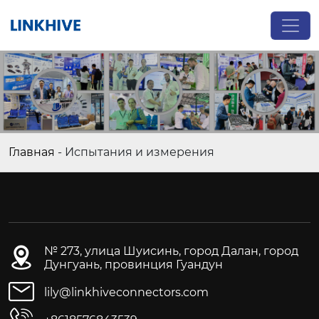
Главная
-
Испытания и измерения
№ 273, улица Шуисинь, город Далан, город
Дунгуань, провинция Гуандун
lily@linkhiveconnectors.com