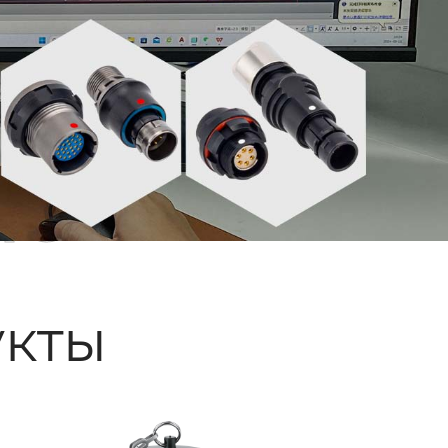
ые
кты