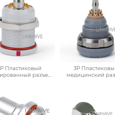
P Пластиковый
3P Пластиковы
ированный разъем
медицинский ра
цинский зажим для
мини коаксиаль
ра коаксиальный
электрически