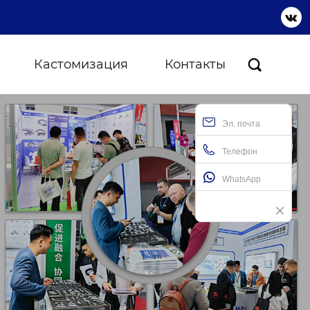

Кастомизация
Контакты

Эл. почта
Телефон
WhatsApp