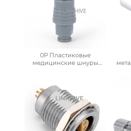
0P Пластиковые
медицинские шнуры
мета
питания мини-кабельный
IP6
разъем