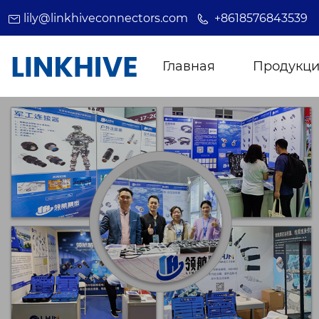
lily@linkhiveconnectors.com
+8618576843539
Главная
Продукц