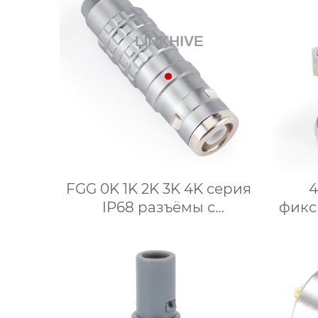
FGG 0K 1K 2K 3K 4K серия
4
IP68 разъёмы с
фикс
механизмом push pull
меди
шну