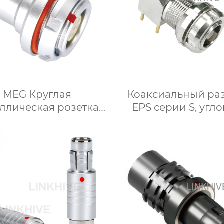
MEG Круглая
Коаксиальный ра
ллическая розетка
EPS серии S, угл
8 серии B Mini G8
штекер для печа
платы