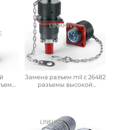
й
Замена разъем mil c 26482
зъем
разъемы высокой
ный
плотности
й