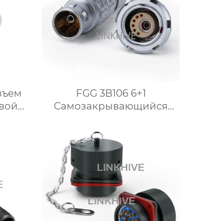
зъем
FGG 3B106 6+1
овой
Самозакрывающийся
тной
гибридный Жидкостный
разъем