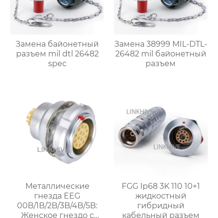
Замена байонетный
Замена 38999 MIL-DTL-
разъем mil dtl 26482
26482 mil байонетный
spec
разъем
Металлические
FGG Ip68 3K 110 10+1
гнезда EEG
жидкостный
00B/1B/2B/3B/4B/5B:
гибридный
Женское гнездо с
кабельный разъем