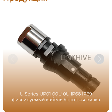
U Series UP01 00U 0U IP68 IP69
фиксируемый кабель Короткая вилка