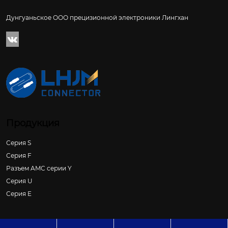
Дунгуаньское ООО прецизионной электроники Лингхан

Продукция
Серия S
Серия F
Разъем AMC серии Y
Серия U
Серия E