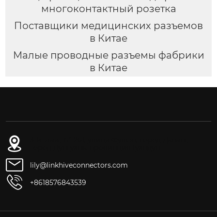
многоконтактный розетка
Поставщики медицинских разъемов
в Китае
Малые проводные разъемы фабрики
в Китае
3-й этаж, № 261, улица Фушэн, город Даланг,
город Дунгуань, провинция Гуандун
lily@linkhiveconnectors.com
+8618576843539