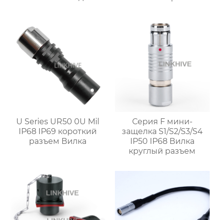
механизмом push pull
U Series UR50 0U Mil
Серия F мини-
IP68 IP69 короткий
защелка S1/S2/S3/S4
разъем Вилка
IP50 IP68 Вилка
круглый разъем