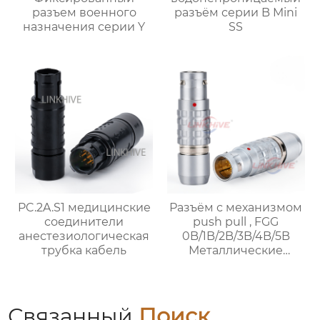
разъем военного
разъём серии B Mini
назначения серии Y
SS
PC.2A.S1 медицинские
Разъём с механизмом
соединители
push pull , FGG
анестезиологическая
0B/1B/2B/3B/4B/5B
трубка кабель
Металлические
разъёмы。
Связанный
Поиск