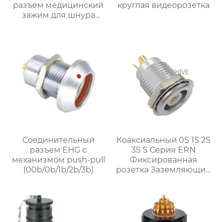
разъем медицинский
круглая видеорозетка
зажим для шнура
коаксиальный
Соединительный
Коаксиальный 0S 1S 2S
разъем EHG с
3S S Серия ERN
механизмом push-pull
Фиксированная
(00b/0b/1b/2b/3b)
розетка Заземляющий
тег