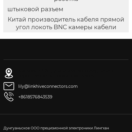
штыковой разъем
Китай производитель кабеля прямой
угол локоть BNC камеры кабели
3-й этаж, № 261, улица Фушэн, город Даланг,
город Дунгуань, провинция Гуандун
lily@linkhiveconnectors.com
+8618576843539
Дунгуаньское ООО прецизионной электроники Лингхан