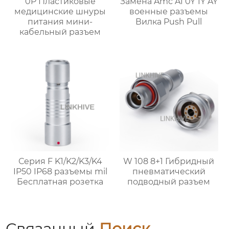
0P Пластиковые
Замена Amc A1 0Y 1Y AY
медицинские шнуры
военные разъемы
питания мини-
Вилка Push Pull
кабельный разъем
Серия F K1/K2/K3/K4
W 108 8+1 Гибридный
IP50 IP68 разъемы mil
пневматический
Бесплатная розетка
подводный разъем
Связанный
Поиск