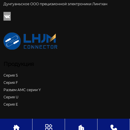
Дунгуаньское ООО прецизионной электроники Лингхан

Продукция
Серия S
Серия F
Разъем AMC серии Y
Серия U
Серия E




Авторское право ©Дунгуаньское ООО прецизионной электроники