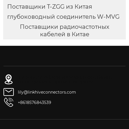
Поставщики T-ZGG из Китая
глубоководный соединитель W-MVG
Поставщики радиочастотных
кабелей в Китае
3-й этаж, № 261, улица Фушэн, город Даланг,
город Дунгуань, провинция Гуандун
lily@linkhiveconnectors.com
+8618576843539