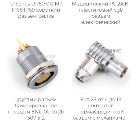
U Series UR50 0U Mil
Медицинский PC.2A.K1
IP68 IP69 короткий
пластиковый cgb
разъем Вилка
разъем
электрический
круглый разъём
FLA 2S от 4 до 18
Фиксированное
контактов
гнездо и ENG 0b 1b 2b
гермафродитный
307 312
разъём с механизмом
push pull