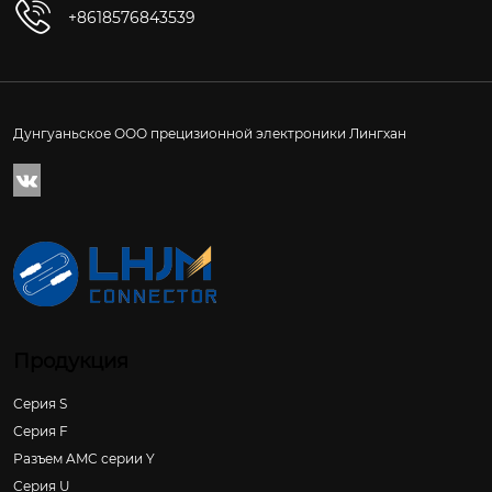
+8618576843539
Дунгуаньское ООО прецизионной электроники Лингхан

Продукция
Серия S
Серия F
Разъем AMC серии Y
Серия U