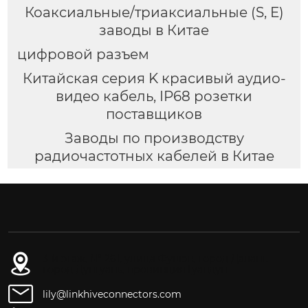
Коаксиальные/триаксиальные (S, E)
заводы в Китае
цифровой разъем
Китайская серия K красивый аудио-
видео кабель, IP68 розетки
поставщиков
Заводы по производству
радиочастотных кабелей в Китае
3-й этаж, № 261, улица Фушэн, город Даланг,
город Дунгуань, провинция Гуандун
lily@linkhiveconnectors.com