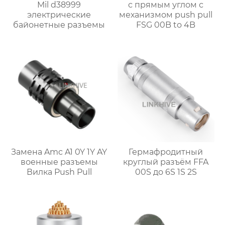
Mil d38999
с прямым углом с
электрические
механизмом push pull
байонетные разъемы
FSG 00B to 4B
Замена Amc A1 0Y 1Y AY
Гермафродитный
военные разъемы
круглый разъём FFA
Вилка Push Pull
00S до 6S 1S 2S