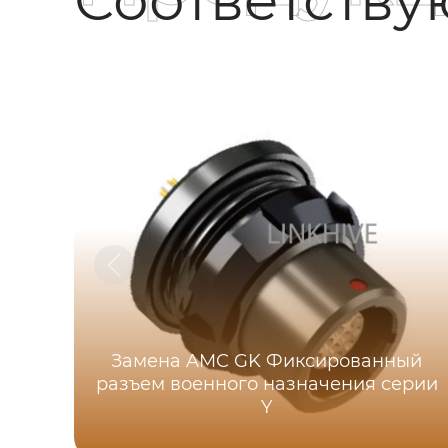
Замена AMC GK Фиксированный
разъем военного назначения серии
Y