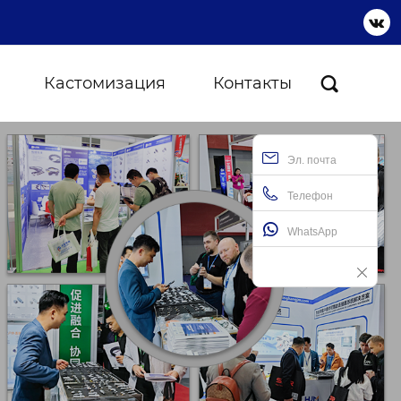

Кастомизация
Контакты

Эл. почта
Телефон
WhatsApp