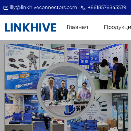
lily@linkhiveconnectors.com
+8618576843539
Главная
Продукц