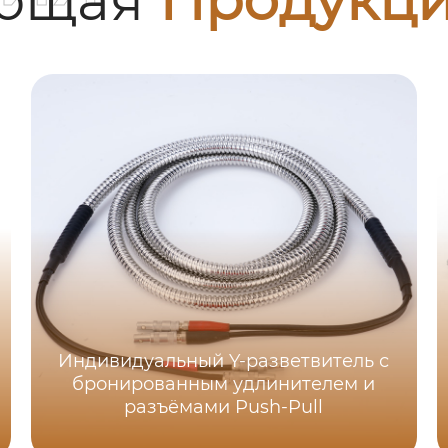
Индивидуальный Y-разветвитель с
бронированным удлинителем и
разъёмами Push-Pull