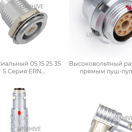
иальный 0S 1S 2S 3S
Высоковольтный ра
S Серия ERN
прямым пуш-пу
ированная розетка
аземляющий тег