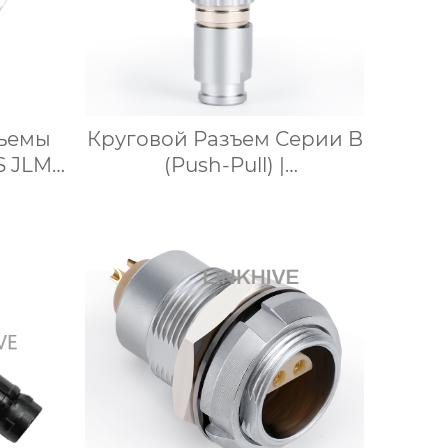
зъемы
Круговой Разъем Серии B
S JLM
(Push-Pull) |
текер
Аэрокосмический,
Медицинский | IP50