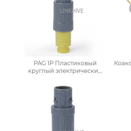
PAG 1P Пластиковый
Коакс
круглый электрический
разъем с защитой от
Фикс
изгиба
З