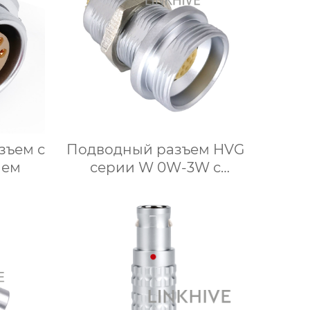
зъем с
Подводный разъем HVG
лем
серии W 0W-3W с
фиксированным гнездом