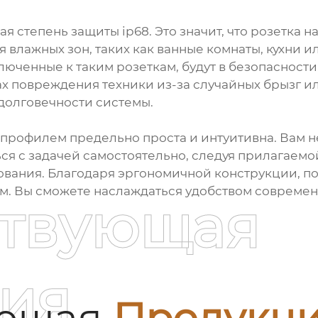
ая степень защиты ip68. Это значит, что розетка
я влажных зон, таких как ванные комнаты, кухни 
люченные к таким розеткам, будут в безопасност
х повреждения техники из-за случайных брызг ил
долговечности системы.
м профилем предельно проста и интуитивна. Вам 
ся с задачей самостоятельно, следуя прилагаемо
зования. Благодаря эргономичной конструкции, 
м. Вы сможете наслаждаться удобством совреме
ствующая
ия
ующая
Продукц