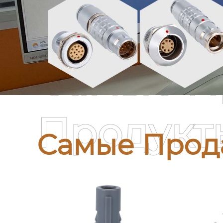
Самые П
Продукт
Самые Прод