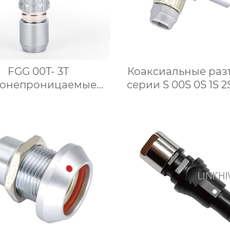
FGG 00T- 3T
Коаксиальные ра
донепроницаемые
серии S 00S 0S 1S 2
ъёмы для проводов
Прямоугольный ш