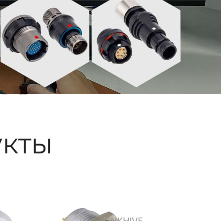
ые
кты