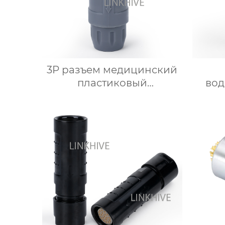
3P разъем медицинский
пластиковый
во
оборудование мини
раз