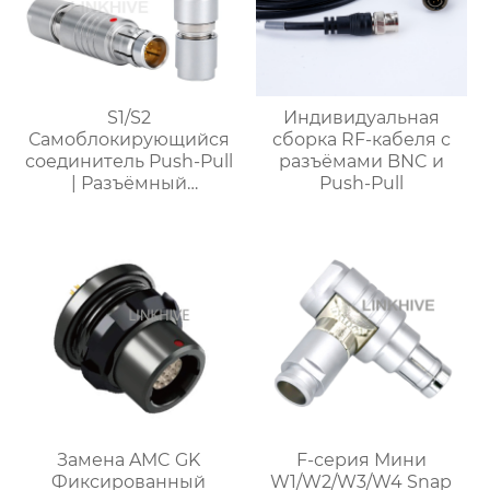
S1/S2
Индивидуальная
Самоблокирующийся
сборка RF-кабеля с
соединитель Push-Pull
разъёмами BNC и
| Разъёмный
Push-Pull
самоблокирующийся
соединитель | IP68
Вакуумное
уплотнение
Замена AMC GK
F-серия Мини
Фиксированный
W1/W2/W3/W4 Snap