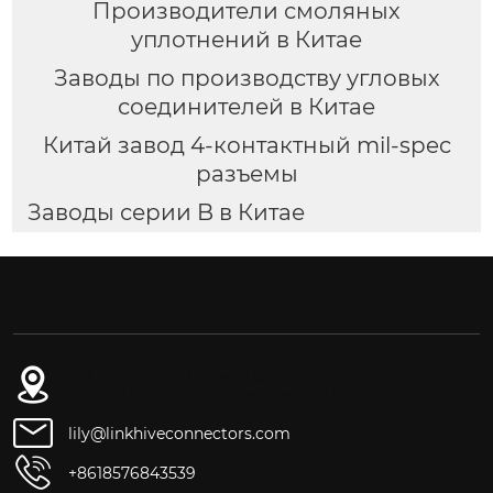
Производители смоляных
уплотнений в Китае
Заводы по производству угловых
соединителей в Китае
Китай завод 4-контактный mil-spec
разъемы
Заводы серии B в Китае
3-й этаж, № 261, улица Фушэн, город Даланг,
город Дунгуань, провинция Гуандун
lily@linkhiveconnectors.com
+8618576843539