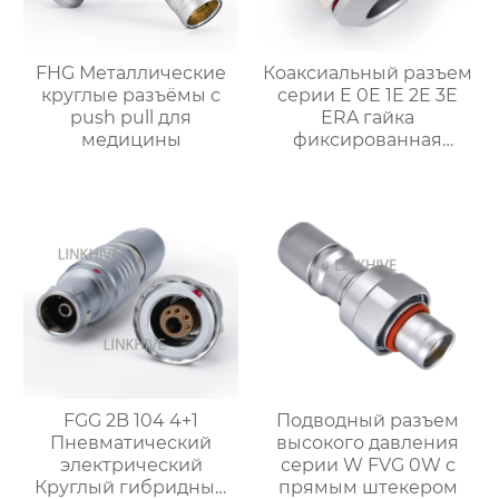
FHG Металлические
Коаксиальный разъем
круглые разъёмы с
серии E 0E 1E 2E 3E
push pull для
ERA гайка
медицины
фиксированная
розетка
FGG 2B 104 4+1
Подводный разъем
Пневматический
высокого давления
электрический
серии W FVG 0W с
Круглый гибридный
прямым штекером