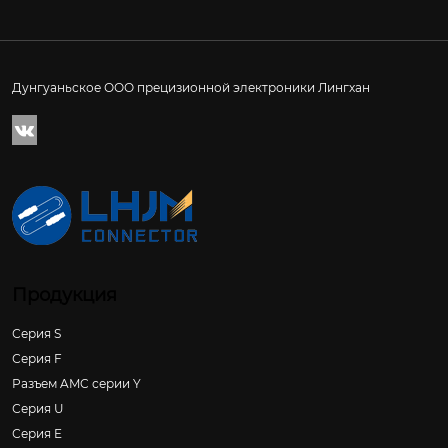
Дунгуаньское ООО прецизионной электроники Лингхан

Продукция
Серия S
Серия F
Разъем AMC серии Y
Серия U
Серия E