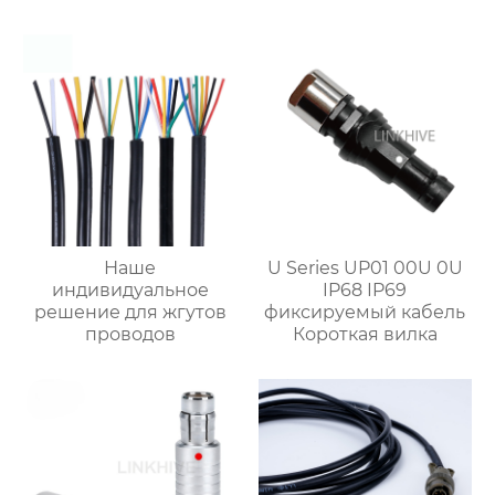
разъем
Наше
U Series UP01 00U 0U
индивидуальное
IP68 IP69
решение для жгутов
фиксируемый кабель
проводов
Короткая вилка