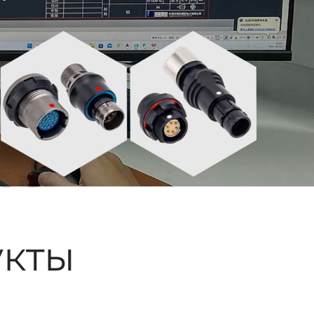
ые
кты