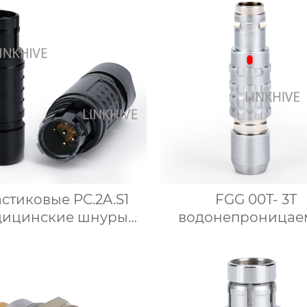
стиковые PC.2A.S1
FGG 00T- 3T
дицинские шнуры
водонепроницае
ода энергетические
разъёмы для пров
разъемы