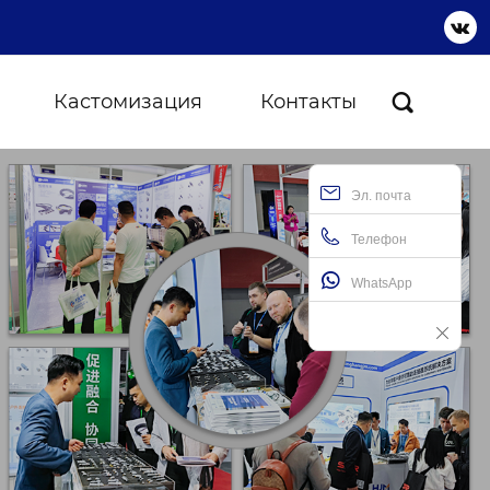

Кастомизация
Контакты

Эл. почта
Телефон
WhatsApp