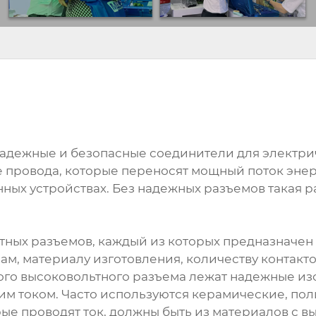
 надежные и безопасные соединители для электр
 провода, которые переносят мощный поток энерг
ных устройствах. Без надежных разъемов такая р
тных разъемов, каждый из которых предназначен
ам, материалу изготовления, количеству контакто
ого высоковольтного разъема лежат надежные и
м током. Часто используются керамические, п
ые проводят ток, должны быть из материалов с 