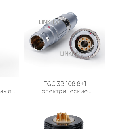
FGG 3B 108 8+1
мые
электрические
одов
Гибридный
многожильный кабель
разъемы.