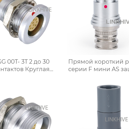
G 00T- 3T 2 до 30
Прямой короткий 
нтактов Круглая
серии F мини AS з
трическая розетка
IP68 мил
(женская) IP68.