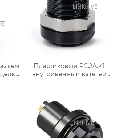
разъем
Пластиковый PC.2A.K1
ащелка
внутривенный катетер
медицинские
микроразъемы