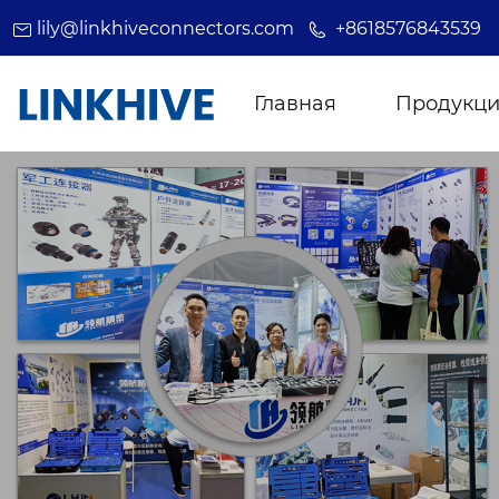
lily@linkhiveconnectors.com
+8618576843539
Главная
Продукц