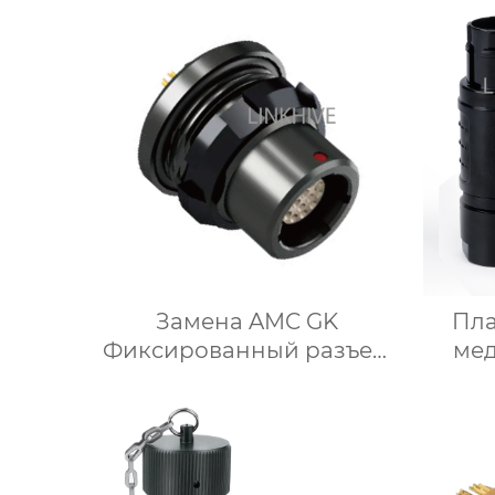
Замена AMC GK
Пла
Фиксированный разъем
ме
военного назначения
пров
серии Y