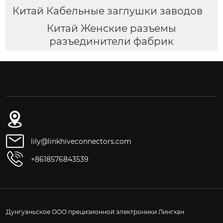
Китай Кабельные заглушки заводов
Китай Женские разъемы
разъединители фабрик
3-й этаж, № 261, улица Фушэн, город Даланг,
город Дунгуань, провинция Гуандун
lily@linkhiveconnectors.com
+8618576843539
Дунгуаньское ООО прецизионной электроники Лингхан