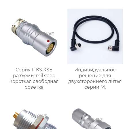
3E FFA Прямой
штекер
штекер
Серия F KS KSE
Индивидуальное
разъемы mil spec
решение для
Короткая свободная
двухстороннего литья
розетка
серии M.