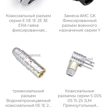
Коаксиальный разъем
Замена AMC GK
серии E 0E 1E 2E 3E
Фиксированный
ERA гайка
разъем военного
фиксированная
назначения серии Y
розетка
триаксиальный
Коаксиальные
разъем
разъемы серии S 00S
Водонепроницаемый
0S 1S 2S JLM
коаксиальный 0E 1E 2E
Прямоугольный