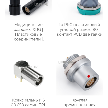
Медицинские
1p PKG пластиковый
разъемы XRG |
угловой разъем 90°
Пластиковые
контакт PCB две гайки
соединители |
Разъемы для
медицинского
оборудования
Коаксиальный S
Круглая
00.650 серии EPL
промышленная