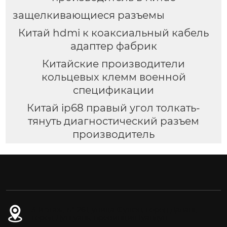
защелкивающиеся разъемы
Китай hdmi к коаксиальный кабель
адаптер фабрик
Китайские производители
кольцевых клемм военной
спецификации
Китай ip68 правый угол толкать-
тянуть диагностический разъем
производитель
3-й этаж, № 261, улица Фушэн, город Даланг,
город Дунгуань, провинция Гуандун