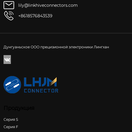
lily@linkhiveconnectors.com
+8618576843539
Дунгуаньское ООО прецизионной электроники Лингхан

Продукция
Серия S
Серия F