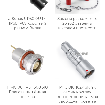
U Series UR50 0U Mil
Замена разъем mil c
IP68 IP69 короткий
26482 разъемы
разъем Вилка
высокой плотности
HMG 00T – 3T 308 310
PHG 0K 1K 2K 3K 4K
Влагозащищённая
серия круглая
розетка.
водонепроницаемая
свободная розетка