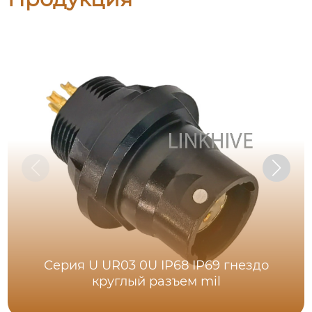
Серия U UR03 0U IP68 IP69 гнездо
круглый разъем mil