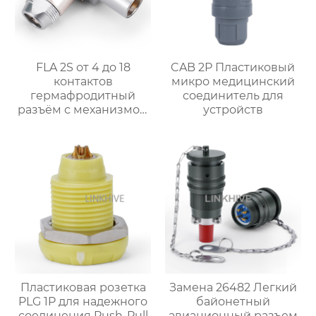
FLA 2S от 4 до 18
CAB 2P Пластиковый
контактов
микро медицинский
гермафродитный
соединитель для
разъём с механизмом
устройств
push pull
Пластиковая розетка
Замена 26482 Легкий
PLG 1P для надежного
байонетный
соединения Push-Pull
авиационный разъем