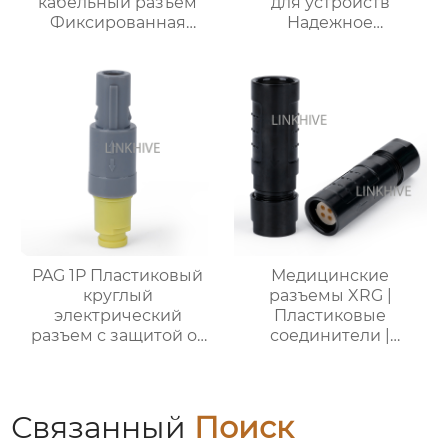
кабельный разъем
для устройств
Фиксированная
Надежное
розетка
здравоохранение
PAG 1P Пластиковый
Медицинские
круглый
разъемы XRG |
электрический
Пластиковые
разъем с защитой от
соединители |
изгиба
Разъемы для
медицинского
оборудования
Связанный
Поиск