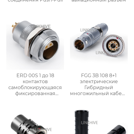
ERD 00S 1 до 18
FGG 3B 108 8+1
контактов
электрические
самоблокирующаяся
Гибридный
фиксированная
многожильный кабель
розетка
разъемы.