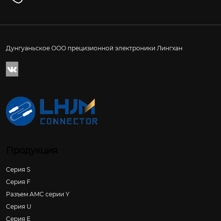
Дунгуаньское ООО прецизионной электроники Лингхан

Продукция
Серия S
Серия F
Разъем AMC серии Y
Серия U
Серия E