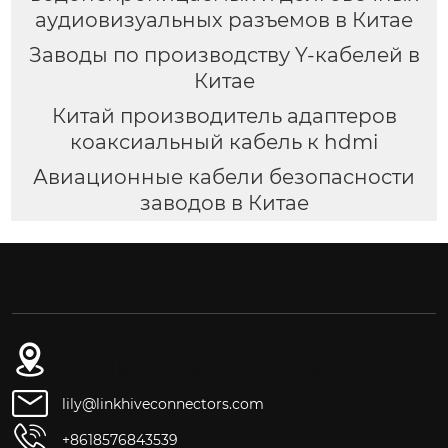
аудиовизуальных разъемов в Китае
Заводы по производству Y-кабелей в
Китае
Китай производитель адаптеров
коаксиальный кабель к hdmi
Авиационные кабели безопасности
заводов в Китае
3-й этаж, № 261, улица Фушэн, город Даланг,
город Дунгуань, провинция Гуандун
lily@linkhiveconnectors.com
+8618576843539