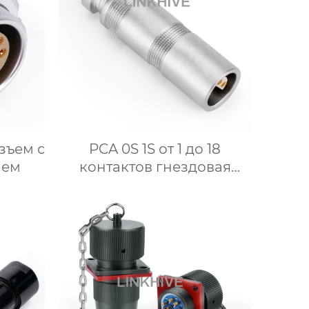
зъем с
PCA 0S 1S от 1 до 18
лем
контактов гнездовая
круглая видеорозетка