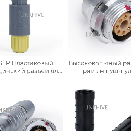
G 1P Пластиковый
Высоковольтный ра
цинский разъем для
прямым пуш-пу
тройств Надежное
дравоохранение