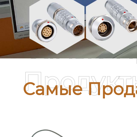
Самые П
Продукт
Самые Прод