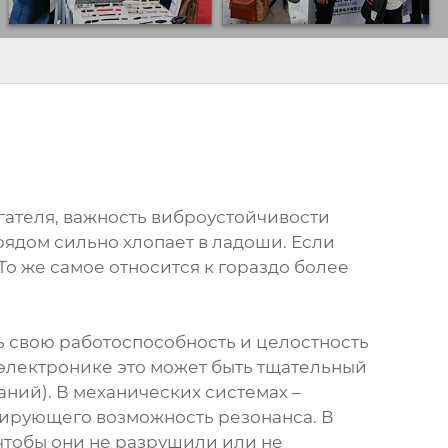
гателя, важность виброустойчивости
 рядом сильно хлопает в ладоши. Если
 То же самое относится к гораздо более
ть свою работоспособность и целостность
 электронике это может быть тщательный
ний). В механических системах –
ирующего возможность резонанса. В
чтобы они не разрушили или не