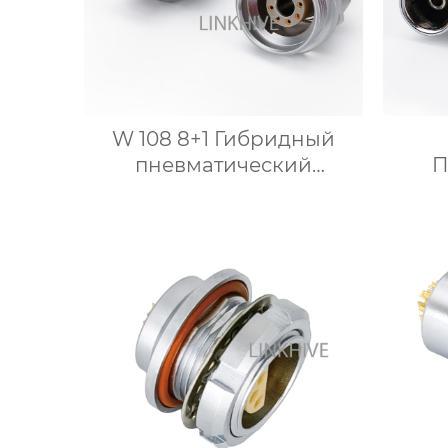
W 108 8+1 Гибридный
пневматический
П
подводный разъем
элек
ги