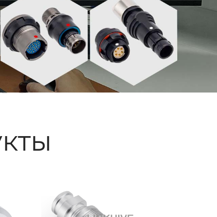
ые
кты