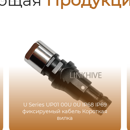
U Series UP01 00U 0U IP68 IP69
фиксируемый кабель Короткая
вилка