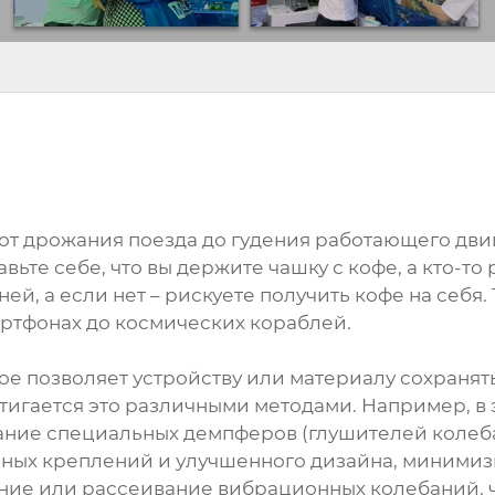
от дрожания поезда до гудения работающего дви
вьте себе, что вы держите чашку с кофе, а кто-то
ей, а если нет – рискуете получить кофе на себя.
артфонах до космических кораблей.
рое позволяет устройству или материалу сохраня
тигается это различными методами. Например, в
ание специальных демпферов (глушителей колеба
ьных креплений и улучшенного дизайна, минимиз
щение или рассеивание вибрационных колебаний, 