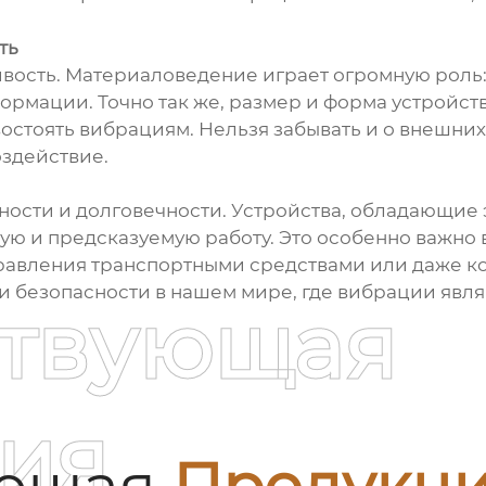
ть
вость. Материаловедение играет огромную роль
ормации. Точно так же, размер и форма устройств
ивостоять вибрациям. Нельзя забывать и о внешних
здействие.
жности и долговечности. Устройства, обладающи
ю и предсказуемую работу. Это особенно важно в
авления транспортными средствами или даже ко
а и безопасности в нашем мире, где вибрации я
ствующая
ия
ующая
Продукц