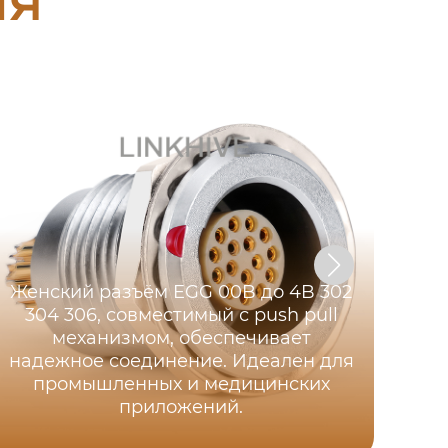
Женский разъём EGG 00B до 4B 302
304 306, совместимый с push pull
механизмом, обеспечивает
надежное соединение. Идеален для
К
промышленных и медицинских
приложений.