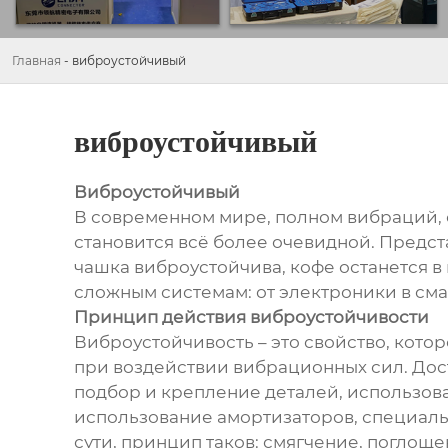
Главная
-
виброустойчивый
виброустойчивый
Виброустойчивый
В современном мире, полном вибраций, 
становится всё более очевидной. Предста
чашка виброустойчива, кофе останется в н
сложным системам: от электроники в см
Принцип действия виброустойчивости
Виброустойчивость – это свойство, кото
при воздействии вибрационных сил. Дос
подбор и крепление деталей, использов
использование амортизаторов, специал
сути, принцип таков: смягчение, погло