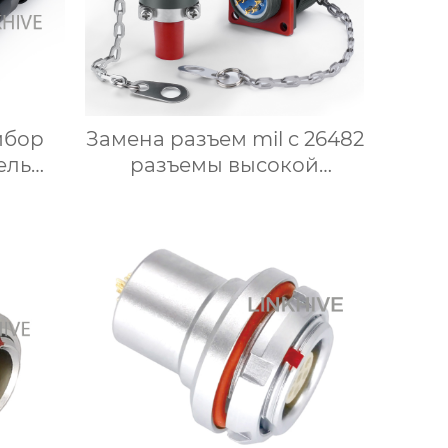
ибор
Замена разъем mil c 26482
ель
разъемы высокой
ъемы
плотности