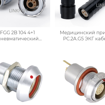
FGG 2B 104 4+1
Медицинский пр
невматический
PC.2A.G5 ЭКГ каб
трический Круглый
пластиковые раз
бридный разъем