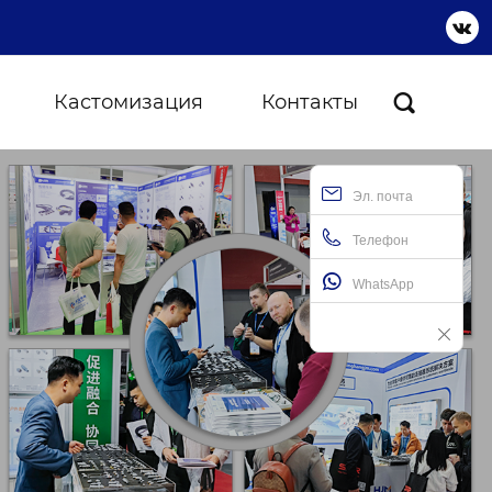

Кастомизация
Контакты

Эл. почта
Телефон
WhatsApp