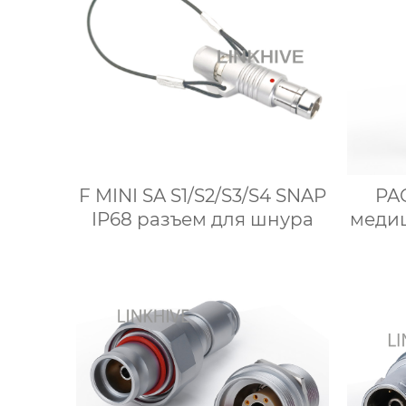
F MINI SA S1/S2/S3/S4 SNAP
PA
IP68 разъем для шнура
меди
ус
з