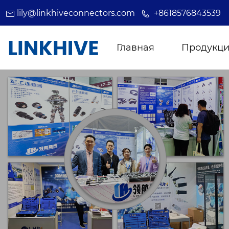
lily@linkhiveconnectors.com
+8618576843539
Главная
Продукц